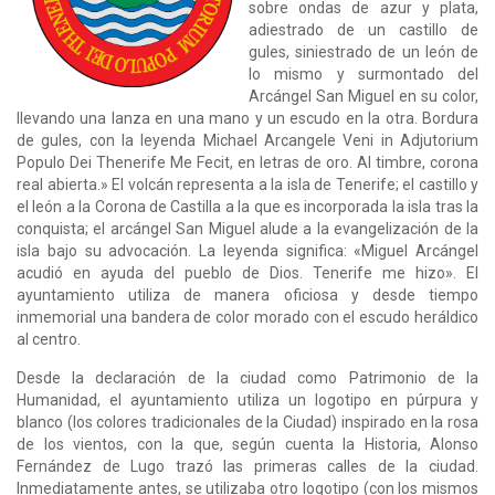
sobre ondas de azur y plata,
adiestrado de un castillo de
gules, siniestrado de un león de
lo mismo y surmontado del
Arcángel San Miguel en su color,
llevando una lanza en una mano y un escudo en la otra. Bordura
de gules, con la leyenda Michael Arcangele Veni in Adjutorium
Populo Dei Thenerife Me Fecit, en letras de oro. Al timbre, corona
real abierta.» El volcán representa a la isla de Tenerife; el castillo y
el león a la Corona de Castilla a la que es incorporada la isla tras la
conquista; el arcángel San Miguel alude a la evangelización de la
isla bajo su advocación. La leyenda significa: «Miguel Arcángel
acudió en ayuda del pueblo de Dios. Tenerife me hizo». El
ayuntamiento utiliza de manera oficiosa y desde tiempo
inmemorial una bandera de color morado con el escudo heráldico
al centro.
Desde la declaración de la ciudad como Patrimonio de la
Humanidad, el ayuntamiento utiliza un logotipo en púrpura y
blanco (los colores tradicionales de la Ciudad) inspirado en la rosa
de los vientos, con la que, según cuenta la Historia, Alonso
Fernández de Lugo trazó las primeras calles de la ciudad.
Inmediatamente antes, se utilizaba otro logotipo (con los mismos