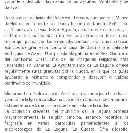
visitante a descubrir las casas de los Jesuitas, Montañéz y de
Salazar.
Destacan los edificios del Palacio de Lercaro, que acoge el Museo
de Historia de Tenerife; la iglesia y hospital de Nuestra Señora de
los Dolores, a la iglesia de San Agustín, actualmente en ruinas, y el
Instituto de Canarias. Si la ruta resultara demasiado breve, nada
mejor que pasear por las calles adyacentes, en las que se ubican
edificios de gran valor como la casa de Ossuna o el palacete
Rodríguez de Azero. Una parada obligatoria es el Real Santuario
del Santísimo Cristo, una de las imágenes religiosas más
veneradas en Canarias. El Ayuntamiento de La Laguna ofrece
regularmente rutas gratuitas por la ciudad, en la que los guías
ayudarán al visitante a comprender y descubrir el valioso
patrimonio del municipio.
Monumento al Padre José de Anchieta, misionero jesuita en Brasil
y santo de la Iglesia católica nacido en San Cristóbal de La Laguna.
Esta estatua de 5 metros preside la entrada de la ciudad.
La población creyente del municipio de La Laguna profesa
mayoritariamente la religión católica, estando repartida la
feligresía en varias parroquias pertenecientes a los
arciprestazgos de La Laguna, La Cuesta, Ofra (Hospital