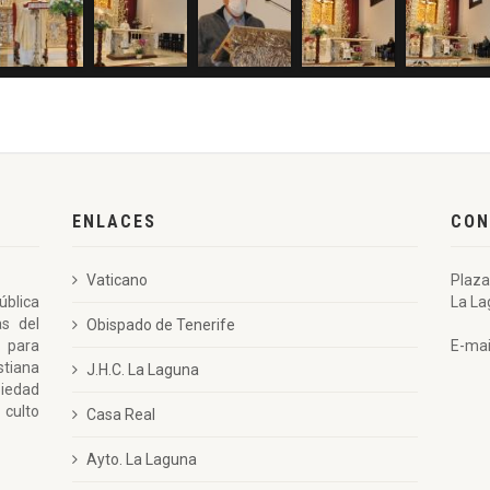
ENLACES
CON
Vaticano
Plaza
ública
La La
as del
Obispado de Tenerife
 para
E-mai
stiana
J.H.C. La Laguna
piedad
 culto
Casa Real
Ayto. La Laguna